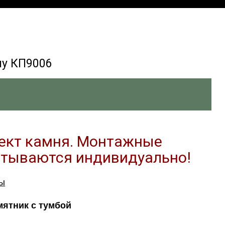
лу КП9006
ект камня. Монтажные
итываются индивидуально!
ры
ятник с тумбой