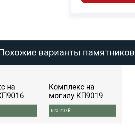
Похожие варианты памятников
с на
Комплекс на
КП9016
могилу КП9019
620 210
₽