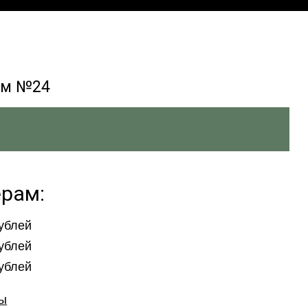
ом №24
ерам:
рублей
рублей
рублей
ры