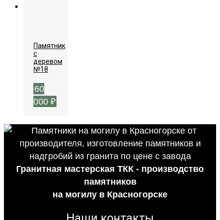
Памятник
с
деревом
№18
60
000
₽
Гранитная мастерская ТКК - производство
памятников
на могилу в Красногорске
Наши контакты