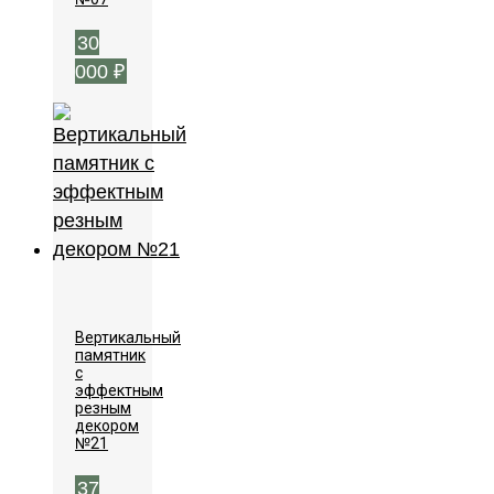
30
000
₽
Вертикальный
памятник
с
эффектным
резным
декором
№21
37