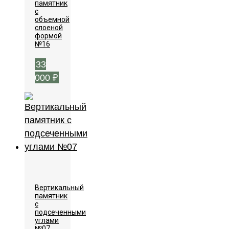
памятник
с
объемной
слоеной
формой
№16
33
000
₽
Вертикальный
памятник
с
подсеченными
углами
№07