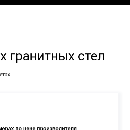
х гранитных стел
етах.
мерах по цене производителя