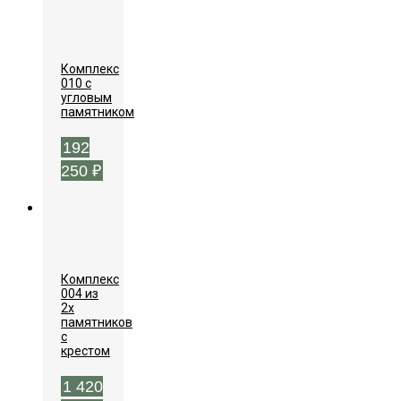
Комплекс
010 с
угловым
памятником
192
250
₽
Комплекс
004 из
2х
памятников
с
крестом
1 420