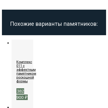
Похожие варианты памятников:
Комплекс
011 с
эффектным
памятником
роскошной
формы
382
900
₽