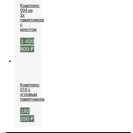
Комплекс
004 из
2х
памятников
с
крестом
1 420
800
₽
Комплекс
010 с
угловым
памятником
192
250
₽