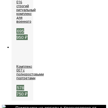
016
строгий
ритуальный
комплекс
для
военного
695
950
₽
Комплекс
007 с
полноростовыми
портретами
578
750
₽