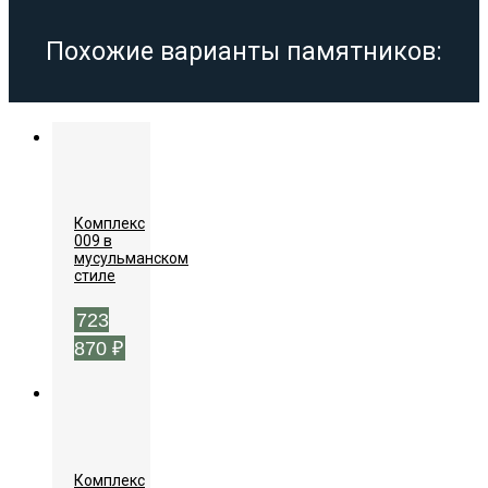
Похожие варианты памятников:
Комплекс
009 в
мусульманском
стиле
723
870
₽
Комплекс