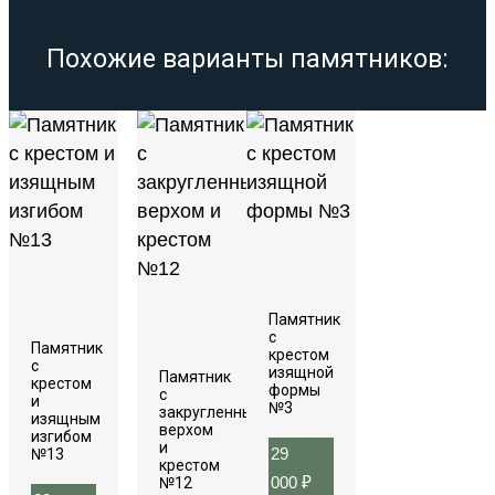
Похожие варианты памятников:
Памятник
с
Памятник
крестом
с
изящной
Памятник
крестом
формы
с
и
№3
закругленным
изящным
верхом
изгибом
и
29
№13
крестом
000
₽
№12