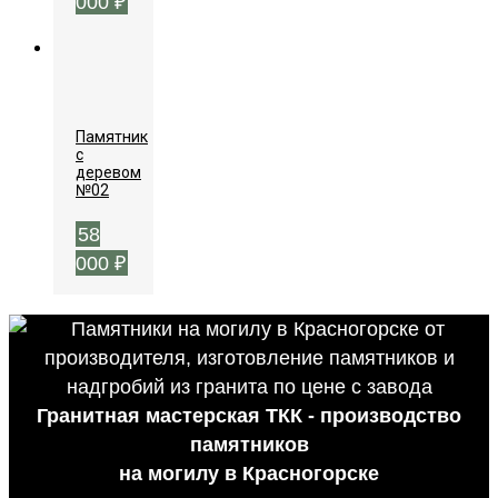
000
₽
Памятник
с
деревом
№02
58
000
₽
Гранитная мастерская ТКК - производство
памятников
на могилу в Красногорске