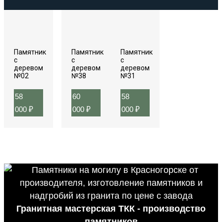
Памятник
Памятник
Памятник
с
с
с
деревом
деревом
деревом
№02
№38
№31
58
60
58
000
₽
000
₽
000
₽
Гранитная мастерская ТКК - производство
памятников