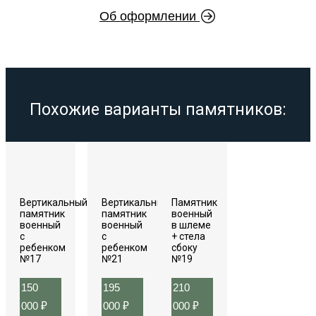
Об оформлении
Похожие варианты памятников:
Вертикальный
Вертикальный
Памятник
памятник
памятник
военный
военный
военный
в шлеме
с
с
+ стела
ребенком
ребенком
сбоку
№17
№21
№19
150
195
210
000
₽
000
₽
000
₽