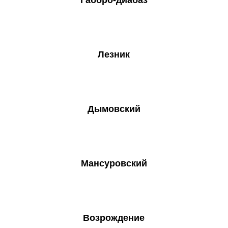
Габбро-диабаз
Лезник
Дымовский
Мансуровский
Возрождение