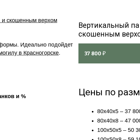
Вертикальный па
скошенным верх
 формы. Идеально подойдет
могилу в Красногорске
.
37 800
₽
Цены по разм
анков и %
80х40х5 – 37 80
80х40х8 – 47 00
100х50х5 – 50 3
100х50х8 – 59 1