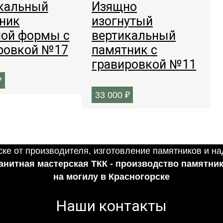
кальный
Изящно
ник
изогнутый
ой формы с
вертикальный
ровкой №17
памятник с
гравировкой №11
₽
33 000
₽
анитная мастерская ТКК - производство памятни
на могилу в Красногорске
Наши контакты