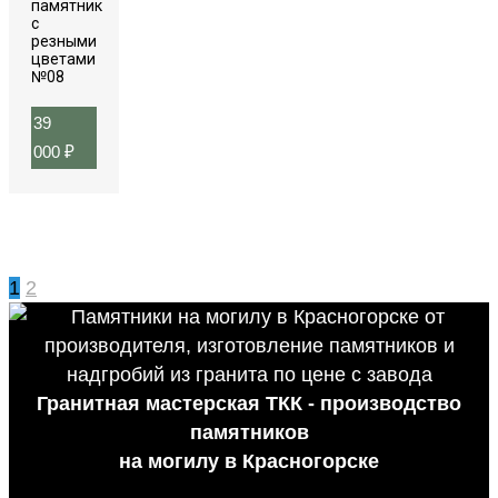
памятник
с
резными
цветами
№08
39
000
₽
1
2
Гранитная мастерская ТКК - производство
памятников
на могилу в Красногорске