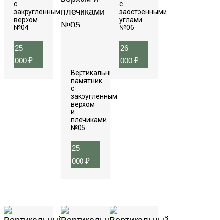
с
с
закругленным
заостренными
верхом
углами
№04
№06
25
26
000
₽
000
₽
Вертикальный
памятник
с
закругленным
верхом
и
плечиками
№05
25
000
₽