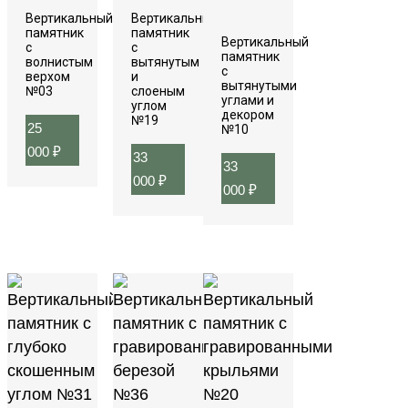
Вертикальный
Вертикальный
памятник
памятник
Вертикальный
с
с
памятник
волнистым
вытянутым
с
верхом
и
вытянутыми
№03
слоеным
углами и
углом
декором
№19
25
№10
000
₽
33
33
000
₽
000
₽