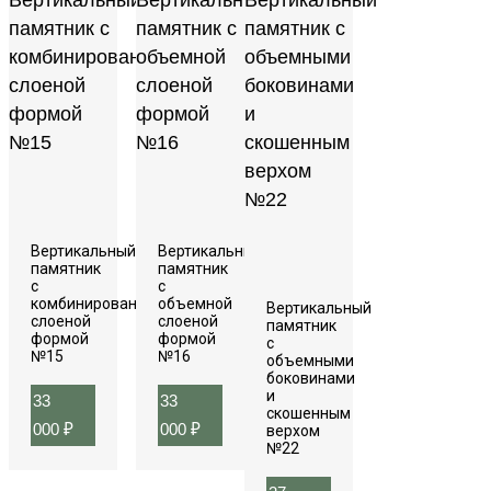
Вертикальный
Вертикальный
памятник
памятник
с
с
комбинированной
объемной
Вертикальный
слоеной
слоеной
памятник
формой
формой
с
№15
№16
объемными
боковинами
и
33
33
скошенным
000
₽
000
₽
верхом
№22