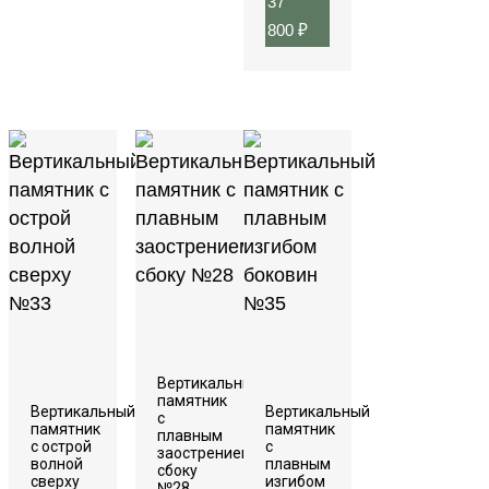
37
800
₽
Вертикальный
памятник
Вертикальный
Вертикальный
с
памятник
памятник
плавным
с острой
с
заострением
волной
плавным
сбоку
сверху
изгибом
№28