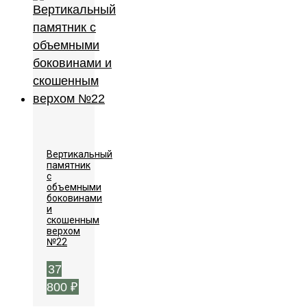
Вертикальный
памятник
с
объемными
боковинами
и
скошенным
верхом
№22
37
800
₽