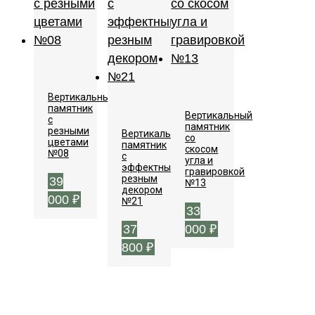
Вертикальный
памятник
Вертикальный
с
памятник
резными
Вертикальный
со
цветами
памятник
скосом
№08
с
угла и
эффектным
гравировкой
резным
39
№13
декором
000
₽
№21
33
37
000
₽
800
₽